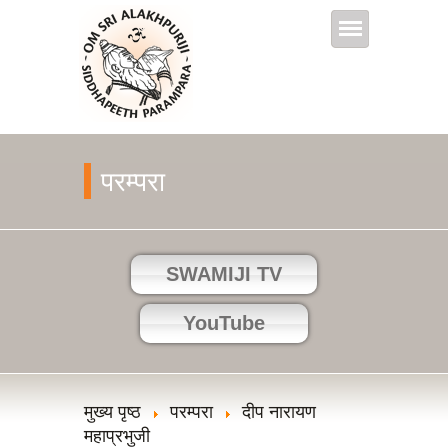
परम्‍परा
SWAMIJI TV
YouTube
मुख्य पृष्ठ
परम्‍परा
दीप नारायण
महाप्रभुजी